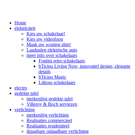
Home
elektriciteit
Kies uw schakelaar!
Kies uw videofoon
Maak uw woning slim!
Laadpalen elektrische auto
meer info over schakelaars
Fontini retro schakelaars
bTicino Living Now, innovatief design, elegante
details
bTicino Magic
Lithoss schakelaars
electro
gedekte tafel
merkenlijst gedekte tafel
Villeroy & Boch serviezen
verlichting
merkenlijst verlichting
Realisaties commercieel
Realisaties residentieel
draagbare oplaadbare verlichting